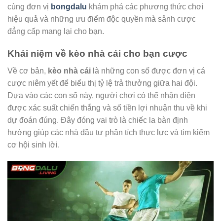
cùng đơn vị
bongdalu
khám phá các phương thức chơi
hiệu quả và những ưu điểm độc quyền mà sảnh cược
đẳng cấp mang lại cho bạn.
Khái niệm về kèo nhà cái cho bạn cược
Về cơ bản,
kèo nhà cái
là những con số được đơn vị cá
cược niêm yết để biểu thị tỷ lệ trả thưởng giữa hai đội.
Dựa vào các con số này, người chơi có thể nhận diện
được xác suất chiến thắng và số tiền lợi nhuận thu về khi
dự đoán đúng. Đây đóng vai trò là chiếc la bàn định
hướng giúp các nhà đầu tư phân tích thực lực và tìm kiếm
cơ hội sinh lời.