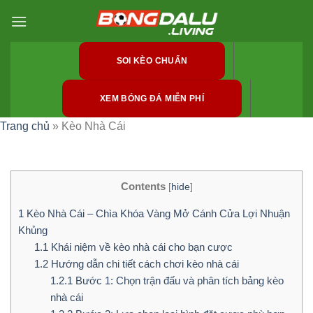
Bỏ
qua
×
nội
dung
SOI KÈO CHUẨN
XEM BÓNG ĐÁ MIỄN PHÍ
Trang chủ
»
Kèo Nhà Cái
Contents
[
hide
]
1
Kèo Nhà Cái – Chìa Khóa Vàng Mở Cánh Cửa Lợi Nhuận
Khủng
1.1
Khái niệm về kèo nhà cái cho bạn cược
1.2
Hướng dẫn chi tiết cách chơi kèo nhà cái
1.2.1
Bước 1: Chọn trận đấu và phân tích bảng kèo
nhà cái