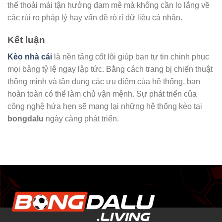
thể thoải mái tận hưởng đam mê mà không cần lo lắng về
các rủi ro pháp lý hay vấn đề rò rỉ dữ liệu cá nhân.
Kết luận
Kèo nhà cái
là nền tảng cốt lõi giúp bạn tự tin chinh phục
mọi bảng tỷ lệ ngay lập tức. Bằng cách trang bị chiến thuật
thông minh và tận dụng các ưu điểm của hệ thống, bạn
hoàn toàn có thể làm chủ vận mệnh. Sự phát triển của
công nghệ hứa hẹn sẽ mang lại những hệ thống
kèo tại
bongdalu
ngày càng phát triển.