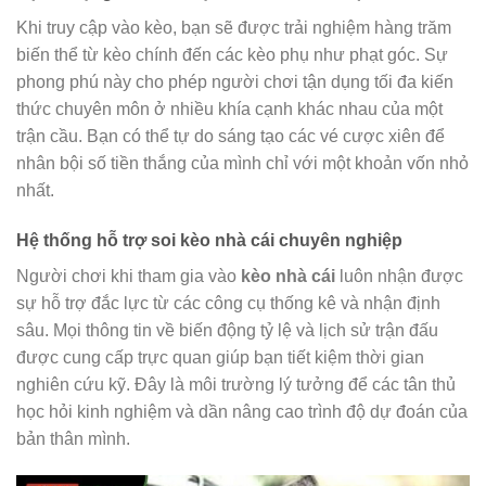
Khi truy cập vào kèo, bạn sẽ được trải nghiệm hàng trăm
biến thể từ kèo chính đến các kèo phụ như phạt góc. Sự
phong phú này cho phép người chơi tận dụng tối đa kiến
thức chuyên môn ở nhiều khía cạnh khác nhau của một
trận cầu. Bạn có thể tự do sáng tạo các vé cược xiên để
nhân bội số tiền thắng của mình chỉ với một khoản vốn nhỏ
nhất.
Hệ thống hỗ trợ soi kèo nhà cái chuyên nghiệp
Người chơi khi tham gia vào
kèo nhà cái
luôn nhận được
sự hỗ trợ đắc lực từ các công cụ thống kê và nhận định
sâu. Mọi thông tin về biến động tỷ lệ và lịch sử trận đấu
được cung cấp trực quan giúp bạn tiết kiệm thời gian
nghiên cứu kỹ. Đây là môi trường lý tưởng để các tân thủ
học hỏi kinh nghiệm và dần nâng cao trình độ dự đoán của
bản thân mình.