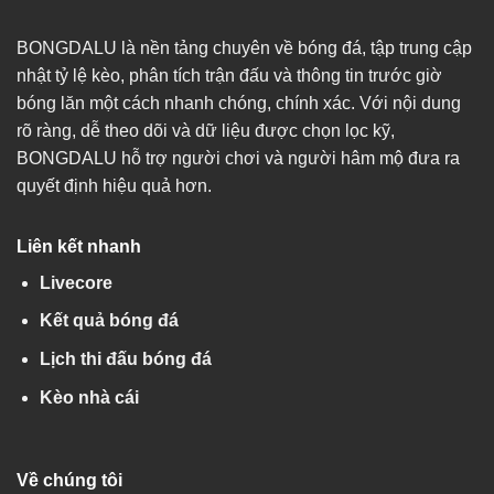
BONGDALU
là nền tảng chuyên về bóng đá, tập trung cập
nhật tỷ lệ kèo, phân tích trận đấu và thông tin trước giờ
bóng lăn một cách nhanh chóng, chính xác. Với nội dung
rõ ràng, dễ theo dõi và dữ liệu được chọn lọc kỹ,
BONGDALU hỗ trợ người chơi và người hâm mộ đưa ra
quyết định hiệu quả hơn.
Liên kết nhanh
Livecore
Kết quả bóng đá
Lịch thi đấu bóng đá
Kèo nhà cái
Về chúng tôi