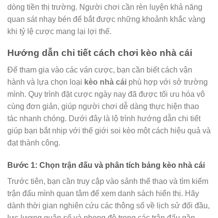
dòng tiền thị trường. Người chơi cần rèn luyện khả năng
quan sát nhạy bén để bắt được những khoảnh khắc vàng
khi tỷ lệ cược mang lại lợi thế.
Hướng dẫn chi tiết cách chơi kèo nhà cái
Để tham gia vào các ván cược, bạn cần biết cách vận
hành và lựa chọn loại
kèo nhà cái
phù hợp với sở trường
mình. Quy trình đặt cược ngày nay đã được tối ưu hóa vô
cùng đơn giản, giúp người chơi dễ dàng thực hiện thao
tác nhanh chóng. Dưới đây là lộ trình hướng dẫn chi tiết
giúp bạn bắt nhịp với thế giới soi kèo một cách hiệu quả và
đạt thành công.
Bước 1: Chọn trận đấu và phân tích bảng kèo nhà cái
Trước tiên, bạn cần truy cập vào sảnh thể thao và tìm kiếm
trận đấu mình quan tâm để xem danh sách hiển thị. Hãy
dành thời gian nghiên cứu các thông số về lịch sử đối đầu,
lực lượng quân số và phong độ trong các trận đấu gần